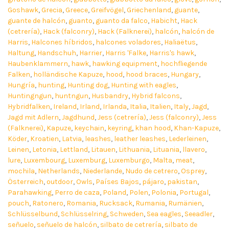
Goshawk
,
Grecia
,
Greece
,
Greifvögel
,
Griechenland
,
guante
,
guante de halcón
,
guanto
,
guanto da falco
,
Habicht
,
Hack
(cetrería)
,
Hack (falconry)
,
Hack (Falknerei)
,
halcón
,
halcón de
Harris
,
Halcones híbridos
,
halcones voladores
,
Haliaëtus
,
Haltung
,
Handschuh
,
Harrier
,
Harris 'Falke
,
Harris's hawk
,
Haubenklammern
,
hawk
,
hawking equipment
,
hochfliegende
Falken
,
holländische Kapuze
,
hood
,
hood braces
,
Hungary
,
Hungría
,
hunting
,
Hunting dog
,
Hunting with eagles
,
Huntingngun
,
huntngun
,
Husbandry
,
Hybrid falcons
,
Hybridfalken
,
Ireland
,
Irland
,
Irlanda
,
Italia
,
Italien
,
Italy
,
Jagd
,
Jagd mit Adlern
,
Jagdhund
,
Jess (cetrería)
,
Jess (falconry)
,
Jess
(Falknerei)
,
Kapuze
,
keychain
,
keyring
,
khan hood
,
Khan-Kapuze
,
Köder
,
Kroatien
,
Latvia
,
leashes
,
leather leashes
,
Lederleinen
,
Leinen
,
Letonia
,
Lettland
,
Litauen
,
Lithuania
,
Lituania
,
llavero
,
lure
,
Luxembourg
,
Luxemburg
,
Luxemburgo
,
Malta
,
meat
,
mochila
,
Netherlands
,
Niederlande
,
Nudo de cetrero
,
Osprey
,
Österreich
,
outdoor
,
Owls
,
Países Bajos
,
pájaro
,
pakistan
,
Parahawking
,
Perro de caza
,
Poland
,
Polen
,
Polonia
,
Portugal
,
pouch
,
Ratonero
,
Romania
,
Rucksack
,
Rumania
,
Rumänien
,
Schlüsselbund
,
Schlüsselring
,
Schweden
,
Sea eagles
,
Seeadler
,
señuelo
,
señuelo de halcón
,
silbato de cetrería
,
silbato de