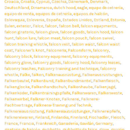
Croacia
,
Croatia
,
Cyprus
,
Czechia
,
Dänemark
,
Denmark
,
Deutschland
,
Dinamarca
,
dutch hood
,
eagle
,
equipo de cetrería
,
equipo de venta
,
equipos de cetrería
,
equipos de halcón
,
Eslovaquia
,
Eslovenia
,
España
,
Estados Unidos
,
Estland
,
Estonia
,
Eulen
,
exterior
,
Falco
,
falcon
,
falcon bell
,
falcon equipments
,
falcon giratorio
,
falcon glove
,
falcon goods
,
falcon hood
,
falcon
hunt
,
falcon lure
,
falcon meat
,
falcon pouch
,
falcon swivel
,
falcon training whistle
,
falcon vest
,
falcon waist
,
falcon waist
coat
,
Falconer's knot
,
Falconeria
,
Falconiform
,
falconry
,
falconry block
,
falconry equipment
,
falconry equipments
,
falconry glove
,
falconry goods
,
falconry hood
,
falconry leases
,
falconry leashes
,
Falconry training and technique
,
falconry
whistle
,
Falke
,
falken
,
Falkenausrüstung
,
Falkenausrüstungen
,
Falkenbeutel
,
Falkenbund
,
Falkenbundmantel
,
Falkenfleisch
,
Falkenglocke
,
Falkenhandschuh
,
Falkenhaube
,
Falkenjagd
,
Falkenköder
,
Falkentrainingspfeife
,
Falkenwaren
,
Falkenweste
,
Falkenwirbel
,
Falkner-Knoten
,
Falknerei
,
Falknerei-
Pachtverträge
,
Falknerei-Training und Technik
,
Falknereiausrüstung
,
Falknereiausrüstungen
,
Falknereipfeife
,
Falknereiwaren
,
Finland
,
Finlandia
,
Finnland
,
Fischadler
,
Fleisch
,
France
,
Francia
,
Frankreich
,
Ganadería
,
Gavilán
,
Germany
,
giratorio de halcón
,
giubbotto
,
giubbotto da falco
,
glove
,
gorrión
,