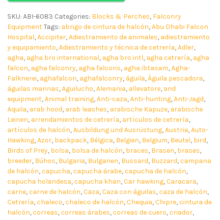
SKU:
ABI-6083
Categories:
Blocks & Perches
,
Falconry
Equipment
Tags:
abrigo de cintura de halcón
,
Abu Dhabi Falcon
Hospital
,
Accipiter
,
Adiestramiento de animales
,
adiestramiento
y equipamiento
,
Adiestramiento y técnica de cetrería
,
Adler
,
agha
,
agha bro international
,
agha bro intl
,
agha cetrería
,
agha
falcon
,
agha falconry
,
agha falcons
,
agha ibtasam
,
Agha-
Falknerei
,
aghafalcon
,
aghafalconry
,
águila
,
Águila pescadora
,
águilas marinas
,
Aguilucho
,
Alemania
,
allevatore
,
and
equipment
,
Animal training
,
Anti-caza
,
Anti-hunting
,
Anti-Jagd
,
Aquila
,
arab hood
,
arab leashes
,
arabische Kapuze
,
arabische
Leinen
,
arrendamientos de cetrería
,
artículos de cetrería
,
artículos de halcón
,
Ausbildung und Ausrüstung
,
Austria
,
Auto-
Hawking
,
Azor
,
backpack
,
Bélgica
,
Belgien
,
Belgium
,
Beutel
,
bird
,
Birds of Prey
,
bolsa
,
bolsa de halcón
,
braces
,
Brasen
,
brases
,
breeder
,
Búhos
,
Bulgaria
,
Bulgarien
,
Bussard
,
Buzzard
,
campana
de halcón
,
capucha
,
capucha árabe
,
capucha de halcón
,
capucha holandesa
,
capucha khan
,
Car hawking
,
Caracara
,
carne
,
carne de halcón
,
Caza
,
Caza con águilas
,
caza de halcón
,
Cetrería
,
chaleco
,
chaleco de halcón
,
Chequia
,
Chipre
,
cintura de
halcón
,
correas
,
correas árabes
,
correas de cuero
,
criador
,