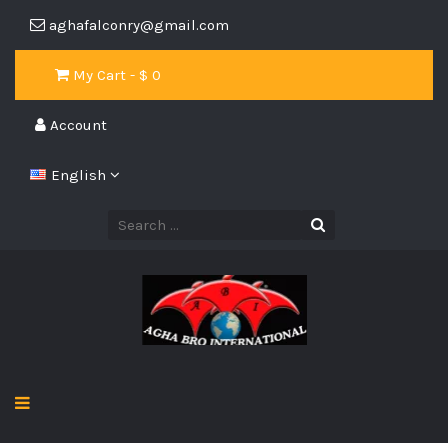
aghafalconry@gmail.com
My Cart - $
0
Account
English