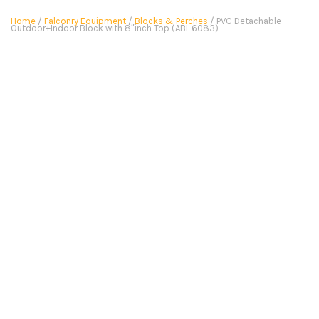
Home
/
Falconry Equipment
/
Blocks & Perches
/ PVC Detachable
Outdoor+Indoor Block with 8″inch Top (ABI-6083)