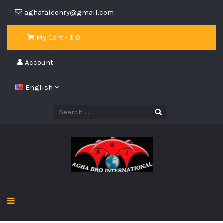
aghafalconry@gmail.com
My Cart - $
0
Account
English