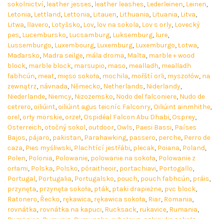
sokolnictví
,
leather jesses
,
leather leashes
,
Lederleinen
,
Leinen
,
Letonia
,
Lettland
,
Lettonia
,
Litauen
,
Lithuania
,
Lituania
,
Litva
,
Litwa
,
llavero
,
Lotyšsko
,
Lov
,
lov na sokola
,
Lov s orly
,
Lovecký
pes
,
Lucembursko
,
Lucsamburg
,
Luksemburg
,
lure
,
Lussemburgo
,
Luxembourg
,
Luxemburg
,
Luxemburgo
,
Łotwa
,
Maďarsko
,
Madra seilge
,
mála droma
,
Malta
,
marble + wood
block
,
marble block
,
marsupio
,
maso
,
mealladh
,
mealladh
fabhcún
,
meat
,
mięso sokoła
,
mochila
,
mořští orli
,
myszołów
,
na
zewnątrz
,
návnada
,
Německo
,
Netherlands
,
Niderlandy
,
Niederlande
,
Niemcy
,
Nizozemsko
,
Nodo del falconiere
,
Nudo de
cetrero
,
oiliúint
,
oiliúint agus teicníc Falconry
,
Oiliúint ainmhithe
,
orel
,
orły morskie
,
orzeł
,
Ospidéal Falcon Abu Dhabi
,
Osprey
,
Österreich
,
otočný sokol
,
outdoor
,
Owls
,
Paesi Bassi
,
Países
Bajos
,
pájaro
,
pakistan
,
Parahawking
,
passero
,
perche
,
Perro de
caza
,
Pies myśliwski
,
Plachtící jestřábi
,
plecak
,
Poiana
,
Poland
,
Polen
,
Polonia
,
Polowanie
,
polowanie na sokoła
,
Polowanie z
orłami
,
Polska
,
Polsko
,
póraitheoir
,
portachiavi
,
Portogallo
,
Portugal
,
Portugalia
,
Portugalsko
,
pouch
,
pouch fabhcún
,
práis
,
przynęta
,
przynęta sokoła
,
pták
,
ptaki drapieżne
,
pvc block
,
Ratonero
,
Řecko
,
rękawica
,
rękawica sokoła
,
Riar
,
Romania
,
rovnátka
,
rovnátka na kapuci
,
Rucksack
,
rukavice
,
Rumania
,