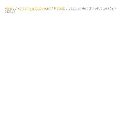
Home
/
Falconry Equipment
/
Hoods
/ Leather Hood Protector (ABI-
9205)