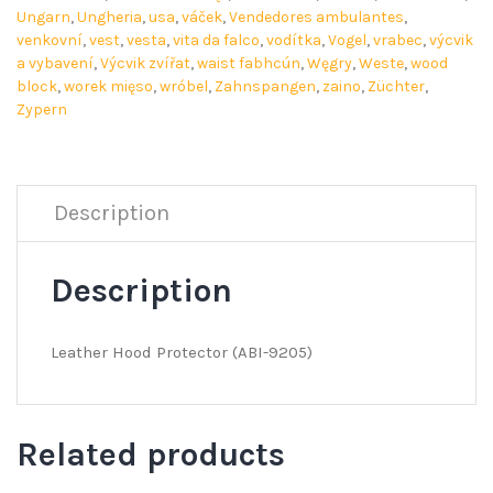
Ungarn
,
Ungheria
,
usa
,
váček
,
Vendedores ambulantes
,
venkovní
,
vest
,
vesta
,
vita da falco
,
vodítka
,
Vogel
,
vrabec
,
výcvik
a vybavení
,
Výcvik zvířat
,
waist fabhcún
,
Węgry
,
Weste
,
wood
block
,
worek mięso
,
wróbel
,
Zahnspangen
,
zaino
,
Züchter
,
Zypern
Description
Description
Leather Hood Protector (ABI-9205)
Related products