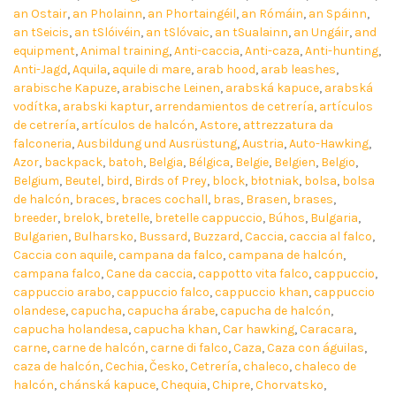
an Ostair
,
an Pholainn
,
an Phortaingéil
,
an Rómáin
,
an Spáinn
,
an tSeicis
,
an tSlóivéin
,
an tSlóvaic
,
an tSualainn
,
an Ungáir
,
and
equipment
,
Animal training
,
Anti-caccia
,
Anti-caza
,
Anti-hunting
,
Anti-Jagd
,
Aquila
,
aquile di mare
,
arab hood
,
arab leashes
,
arabische Kapuze
,
arabische Leinen
,
arabská kapuce
,
arabská
vodítka
,
arabski kaptur
,
arrendamientos de cetrería
,
artículos
de cetrería
,
artículos de halcón
,
Astore
,
attrezzatura da
falconeria
,
Ausbildung und Ausrüstung
,
Austria
,
Auto-Hawking
,
Azor
,
backpack
,
batoh
,
Belgia
,
Bélgica
,
Belgie
,
Belgien
,
Belgio
,
Belgium
,
Beutel
,
bird
,
Birds of Prey
,
block
,
błotniak
,
bolsa
,
bolsa
de halcón
,
braces
,
braces cochall
,
bras
,
Brasen
,
brases
,
breeder
,
brelok
,
bretelle
,
bretelle cappuccio
,
Búhos
,
Bulgaria
,
Bulgarien
,
Bulharsko
,
Bussard
,
Buzzard
,
Caccia
,
caccia al falco
,
Caccia con aquile
,
campana da falco
,
campana de halcón
,
campana falco
,
Cane da caccia
,
cappotto vita falco
,
cappuccio
,
cappuccio arabo
,
cappuccio falco
,
cappuccio khan
,
cappuccio
olandese
,
capucha
,
capucha árabe
,
capucha de halcón
,
capucha holandesa
,
capucha khan
,
Car hawking
,
Caracara
,
carne
,
carne de halcón
,
carne di falco
,
Caza
,
Caza con águilas
,
caza de halcón
,
Cechia
,
Česko
,
Cetrería
,
chaleco
,
chaleco de
halcón
,
chánská kapuce
,
Chequia
,
Chipre
,
Chorvatsko
,