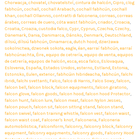
Chorwacja
,
chovatel
,
chovatelství
,
cintura de halcón
,
Cipro
,
clog
fabhcún
,
cochall
,
cochall Arabach
,
cochall fabhcún
,
cochall
khan
,
cochall Ollainnis
,
contratti di falconeria
,
correas
,
correas
árabes
,
correas de cuero
,
cóta waist fabhcún
,
criador
,
Croacia
,
Croatia
,
Croazia
,
custodia falco
,
Cypr
,
Cyprus
,
Czechia
,
Czechy
,
Dänemark
,
Dania
,
Danimarca
,
Dánsko
,
Denmark
,
Deutschland
,
dílsiú
,
dílsiú fabhcún
,
Dinamarca
,
dutch hood
,
dzierżawa
sokolnictwa
,
dzwonek sokoła
,
eagle
,
éan
,
earraí fabhcún
,
earraí
fabhcúnachta
,
Éire.
,
equipo de cetrería
,
equipo de venta
,
equipos
de cetrería
,
equipos de halcón
,
esca
,
esca falco
,
Eslovaquia
,
Eslovenia
,
España
,
Estados Unidos
,
esterno
,
Estland
,
Estonia
,
Estonsko
,
Eulen
,
exterior
,
fabhcúin hibrideacha
,
fabhcún
,
falchi
ibridi
,
falchi svettanti
,
Falco
,
falco di Harris
,
Falco Sowy
,
falcon
,
falcon bell
,
falcon block
,
falcon equipments
,
falcon giratorio
,
falcon glove
,
falcon goods
,
falcon hood
,
falcon hood Protector
,
falcon hunt
,
falcon lure
,
falcon meat
,
falcon Nylon Jesses
,
falcon pouch
,
falcon sit
,
falcon sitting stand
,
falcon stand
,
falcon swivel
,
falcon training whistle
,
falcon vest
,
falcon waist
,
falcon waist coat
,
Falconer's knot
,
Falconeria
,
Falconeria
automobilistica
,
Falconiform
,
falconry
,
falconry block
,
falconry
equipment
,
falconry equipments
,
falconry goods
,
Falconry Hood