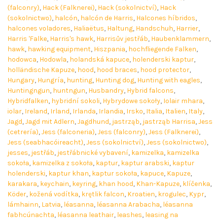
(falconry)
,
Hack (Falknerei)
,
Hack (sokolnictví)
,
Hack
(sokolnictwo)
,
halcón
,
halcón de Harris
,
Halcones híbridos
,
halcones voladores
,
Haliaëtus
,
Haltung
,
Handschuh
,
Harrier
,
Harris 'Falke
,
Harris's hawk
,
Harrisův jestřáb
,
Haubenklammern
,
hawk
,
hawking equipment
,
Hiszpania
,
hochfliegende Falken
,
hodowca
,
Hodowla
,
holandská kapuce
,
holenderski kaptur
,
holländische Kapuze
,
hood
,
hood braces
,
hood protector
,
Hungary
,
Hungría
,
hunting
,
Hunting dog
,
Hunting with eagles
,
Huntingngun
,
huntngun
,
Husbandry
,
Hybrid falcons
,
Hybridfalken
,
hybridní sokoli
,
Hybrydowe sokoły
,
Iolair mhara
,
iolar
,
Ireland
,
Irland
,
Irlanda
,
Irlandia
,
Irsko
,
Italia
,
Italien
,
Italy
,
Jagd
,
Jagd mit Adlern
,
Jagdhund
,
jastrząb
,
jastrząb Harrisa
,
Jess
(cetrería)
,
Jess (falconeria)
,
Jess (falconry)
,
Jess (Falknerei)
,
Jess (seabhacóireacht)
,
Jess (sokolnictví)
,
Jess (sokolnictwo)
,
jesses
,
jestřáb
,
jestřábnické vybavení
,
kamizelka
,
kamizelka
sokoła
,
kamizelka z sokoła
,
kaptur
,
kaptur arabski
,
kaptur
holenderski
,
kaptur khan
,
kaptur sokoła
,
kapuce
,
Kapuze
,
karakara
,
keychain
,
keyring
,
khan hood
,
Khan-Kapuze
,
klíčenka
,
Köder
,
kožená vodítka
,
krętlik falcon
,
Kroatien
,
krogulec
,
Kypr
,
lámhainn
,
Latvia
,
léasanna
,
léasanna Arabacha
,
léasanna
fabhcúnachta
,
léasanna leathair
,
leashes
,
leasing na