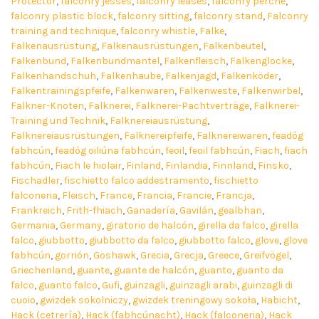
Protector
,
falconry jesses
,
falconry leases
,
falconry perche
,
falconry plastic block
,
falconry sitting
,
falconry stand
,
Falconry
training and technique
,
falconry whistle
,
Falke
,
Falkenausrüstung
,
Falkenausrüstungen
,
Falkenbeutel
,
Falkenbund
,
Falkenbundmantel
,
Falkenfleisch
,
Falkenglocke
,
Falkenhandschuh
,
Falkenhaube
,
Falkenjagd
,
Falkenköder
,
Falkentrainingspfeife
,
Falkenwaren
,
Falkenweste
,
Falkenwirbel
,
Falkner-Knoten
,
Falknerei
,
Falknerei-Pachtverträge
,
Falknerei-
Training und Technik
,
Falknereiausrüstung
,
Falknereiausrüstungen
,
Falknereipfeife
,
Falknereiwaren
,
feadóg
fabhcún
,
feadóg oiliúna fabhcún
,
feoil
,
feoil fabhcún
,
Fiach
,
fiach
fabhcún
,
Fiach le hiolair
,
Finland
,
Finlandia
,
Finnland
,
Finsko
,
Fischadler
,
fischietto falco addestramento
,
fischietto
falconeria
,
Fleisch
,
France
,
Francia
,
Francie
,
Francja
,
Frankreich
,
Frith-fhiach
,
Ganadería
,
Gavilán
,
gealbhan
,
Germania
,
Germany
,
giratorio de halcón
,
girella da falco
,
girella
falco
,
giubbotto
,
giubbotto da falco
,
giubbotto falco
,
glove
,
glove
fabhcún
,
gorrión
,
Goshawk
,
Grecia
,
Grecja
,
Greece
,
Greifvögel
,
Griechenland
,
guante
,
guante de halcón
,
guanto
,
guanto da
falco
,
guanto falco
,
Gufi
,
guinzagli
,
guinzagli arabi
,
guinzagli di
cuoio
,
gwizdek sokolniczy
,
gwizdek treningowy sokoła
,
Habicht
,
Hack (cetrería)
,
Hack (fabhcúnacht)
,
Hack (falconeria)
,
Hack