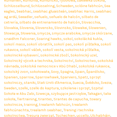
Rumänien
,
Rumunia
,
Rumunsko
,
rybołowa
,
sakiewka sokoła
,
Schlüsselbund
,
Schlüsselring
,
Schweden
,
sclóine fabhcún
,
Sea
eagles
,
Seabhac
,
seabhac gluaisteán
,
seabhac Harris
,
seabhaic
ag ardú
,
Seeadler
,
señuelo
,
señuelo de halcón
,
silbato de
cetrería
,
silbato de entrenamiento de halcón
,
Slovacchia
,
Slovakia
,
Slovenia
,
Slovensko
,
Slovinsko
,
Slowakei
,
Slowenien
,
Słowacja
,
Słowenia
,
smycze
,
smycze arabskie
,
smycze skórzane
,
snaidhm Falconer
,
Soaring hawks
,
sokol
,
sokolácká kukla
,
sokolí maso
,
sokolí obratlík
,
sokolí pas
,
sokolí píšťalka
,
sokolí
rukavice
,
sokolí váček
,
sokolí vesta
,
sokolnická píšťalka
,
sokolnické vybavení
,
sokolnické zboží
,
Sokolnický uzel
,
Sokolnický výcvik a technika
,
Sokolnictví
,
Sokolnictwo
,
sokolská
návnada
,
sokolská nemocnice v Abú Dhabí
,
sokolská rukavice
,
sokolský zvon
,
sokołowate
,
Sovy
,
Spagna
,
Spain
,
Španělsko
,
Spanien
,
sparrow
,
Sparrowhawk
,
Sparviero
,
Spatz
,
sprzęt
sokolniczy
,
staniki
,
Stati Uniti d'America
,
Suecia
,
Švédsko
,
Svezia
,
Sweden
,
szelki
,
szelki do kaptura
,
szkolenie i sprzęt
,
Szpital
Sokoła w Abu Zabi
,
Szwecja
,
szybujące jastrzębie
,
Takagari
,
talia
sokoła
,
Tiertraining
,
tirantes
,
tirantes de capucha
,
towary
sokolnicze
,
training
,
trealamh fabhcún
,
trealamh
fabhcúnachta
,
trealamh seabhac
,
Trening i technika
sokolnictwa
,
Tresura zwierząt
,
Tschechien
,
uccello
,
Ulchabháin
,