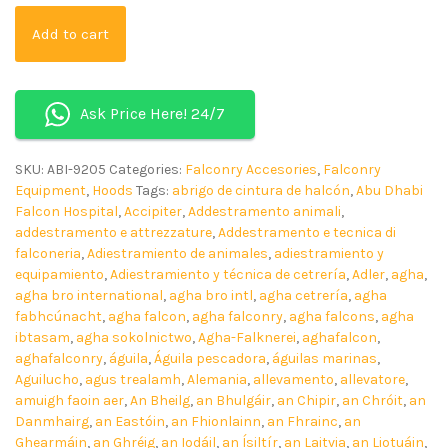
Add to cart
Ask Price Here! 24/7
SKU:
ABI-9205
Categories:
Falconry Accesories
,
Falconry
Equipment
,
Hoods
Tags:
abrigo de cintura de halcón
,
Abu Dhabi
Falcon Hospital
,
Accipiter
,
Addestramento animali
,
addestramento e attrezzature
,
Addestramento e tecnica di
falconeria
,
Adiestramiento de animales
,
adiestramiento y
equipamiento
,
Adiestramiento y técnica de cetrería
,
Adler
,
agha
,
agha bro international
,
agha bro intl
,
agha cetrería
,
agha
fabhcúnacht
,
agha falcon
,
agha falconry
,
agha falcons
,
agha
ibtasam
,
agha sokolnictwo
,
Agha-Falknerei
,
aghafalcon
,
aghafalconry
,
águila
,
Águila pescadora
,
águilas marinas
,
Aguilucho
,
agus trealamh
,
Alemania
,
allevamento
,
allevatore
,
amuigh faoin aer
,
An Bheilg
,
an Bhulgáir
,
an Chipir
,
an Chróit
,
an
Danmhairg
,
an Eastóin
,
an Fhionlainn
,
an Fhrainc
,
an
Ghearmáin
,
an Ghréig
,
an Iodáil
,
an Ísiltír
,
an Laitvia
,
an Liotuáin
,