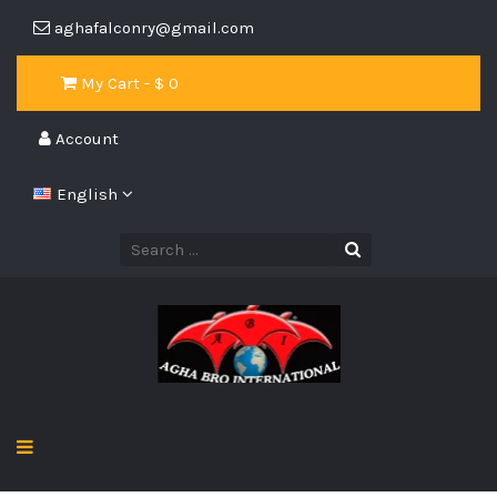
aghafalconry@gmail.com
My Cart - $
0
Account
English