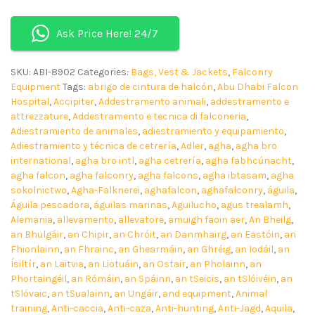
Ask Price Here! 24/7
SKU:
ABI-8902
Categories:
Bags, Vest & Jackets
,
Falconry
Equipment
Tags:
abrigo de cintura de halcón
,
Abu Dhabi Falcon
Hospital
,
Accipiter
,
Addestramento animali
,
addestramento e
attrezzature
,
Addestramento e tecnica di falconeria
,
Adiestramiento de animales
,
adiestramiento y equipamiento
,
Adiestramiento y técnica de cetrería
,
Adler
,
agha
,
agha bro
international
,
agha bro intl
,
agha cetrería
,
agha fabhcúnacht
,
agha falcon
,
agha falconry
,
agha falcons
,
agha ibtasam
,
agha
sokolnictwo
,
Agha-Falknerei
,
aghafalcon
,
aghafalconry
,
águila
,
Águila pescadora
,
águilas marinas
,
Aguilucho
,
agus trealamh
,
Alemania
,
allevamento
,
allevatore
,
amuigh faoin aer
,
An Bheilg
,
an Bhulgáir
,
an Chipir
,
an Chróit
,
an Danmhairg
,
an Eastóin
,
an
Fhionlainn
,
an Fhrainc
,
an Ghearmáin
,
an Ghréig
,
an Iodáil
,
an
Ísiltír
,
an Laitvia
,
an Liotuáin
,
an Ostair
,
an Pholainn
,
an
Phortaingéil
,
an Rómáin
,
an Spáinn
,
an tSeicis
,
an tSlóivéin
,
an
tSlóvaic
,
an tSualainn
,
an Ungáir
,
and equipment
,
Animal
training
,
Anti-caccia
,
Anti-caza
,
Anti-hunting
,
Anti-Jagd
,
Aquila
,