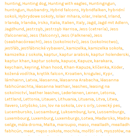
hunting
,
Hunting dog
,
Hunting with eagles
,
Huntingngun
,
huntngun
,
Husbandry
,
Hybrid falcons
,
Hybridfalken
,
hybridní
sokoli
,
Hybrydowe sokoły
,
Iolair mhara
,
iolar
,
Ireland
,
Irland
,
Irlanda
,
Irlandia
,
Irsko
,
Italia
,
Italien
,
Italy
,
Jagd
,
Jagd mit Adlern
,
Jagdhund
,
jastrząb
,
jastrząb Harrisa
,
Jess (cetrería)
,
Jess
(falconeria)
,
Jess (falconry)
,
Jess (Falknerei)
,
Jess
(seabhacóireacht)
,
Jess (sokolnictví)
,
Jess (sokolnictwo)
,
jestřáb
,
jestřábnické vybavení
,
kamizelka
,
kamizelka sokoła
,
kamizelka z sokoła
,
kaptur
,
kaptur arabski
,
kaptur holenderski
,
kaptur khan
,
kaptur sokoła
,
kapuce
,
Kapuze
,
karakara
,
keychain
,
keyring
,
khan hood
,
Khan-Kapuze
,
klíčenka
,
Köder
,
kožená vodítka
,
krętlik falcon
,
Kroatien
,
krogulec
,
Kypr
,
lámhainn
,
Latvia
,
léasanna
,
léasanna Arabacha
,
léasanna
fabhcúnachta
,
léasanna leathair
,
leashes
,
leasing na
sokolnictví
,
leather leashes
,
Lederleinen
,
Leinen
,
Letonia
,
Lettland
,
Lettonia
,
Litauen
,
Lithuania
,
Lituania
,
Litva
,
Litwa
,
llavero
,
Lotyšsko
,
Lov
,
lov na sokola
,
Lov s orly
,
Lovecký pes
,
Lucembursko
,
Lucsamburg
,
Luksemburg
,
lure
,
Lussemburgo
,
Luxembourg
,
Luxemburg
,
Luxemburgo
,
Łotwa
,
Maďarsko
,
Madra
seilge
,
mála droma
,
Malta
,
marsupio
,
maso
,
mealladh
,
mealladh
fabhcún
,
meat
,
mięso sokoła
,
mochila
,
mořští orli
,
myszołów
,
na