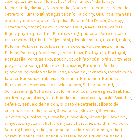
zewnątrz
,
návnada
,
Německo
,
Netherlands
,
Niderlandy
,
Niederlande
,
Niemcy
,
Nizozemsko
,
Nodo del falconiere
,
Nudo de
cetrero
,
oiliúint
,
oiliúint agus teicníc Falconry
,
Oiliúint ainmhithe
,
orel
,
orły morskie
,
orzeł
,
Ospidéal Falcon Abu Dhabi
,
Osprey
,
Österreich
,
otočný sokol
,
outdoor
,
Owls
,
Paesi Bassi
,
Países
Bajos
,
pájaro
,
pakistan
,
Parahawking
,
passero
,
Perro de caza
,
Pies myśliwski
,
Plachtící jestřábi
,
plecak
,
Poiana
,
Poland
,
Polen
,
Polonia
,
Polowanie
,
polowanie na sokoła
,
Polowanie z orłami
,
Polska
,
Polsko
,
póraitheoir
,
portachiavi
,
Portogallo
,
Portugal
,
Portugalia
,
Portugalsko
,
pouch
,
pouch fabhcún
,
práis
,
przynęta
,
przynęta sokoła
,
pták
,
ptaki drapieżne
,
Ratonero
,
Řecko
,
rękawica
,
rękawica sokoła
,
Riar
,
Romania
,
rovnátka
,
rovnátka na
kapuci
,
Rucksack
,
rukavice
,
Rumania
,
Rumänien
,
Rumunia
,
Rumunsko
,
rybołowa
,
sakiewka sokoła
,
Schlüsselbund
,
Schlüsselring
,
Schweden
,
sclóine fabhcún
,
Sea eagles
,
Seabhac
,
seabhac gluaisteán
,
seabhac Harris
,
seabhaic ag ardú
,
Seeadler
,
señuelo
,
señuelo de halcón
,
silbato de cetrería
,
silbato de
entrenamiento de halcón
,
Slovacchia
,
Slovakia
,
Slovenia
,
Slovensko
,
Slovinsko
,
Slowakei
,
Slowenien
,
Słowacja
,
Słowenia
,
smycze
,
smycze arabskie
,
smycze skórzane
,
snaidhm Falconer
,
Soaring hawks
,
sokol
,
sokolácká kukla
,
sokolí maso
,
sokolí
obratlík
,
sokolí pas
,
sokolí píšťalka
,
sokolí rukavice
,
sokolí