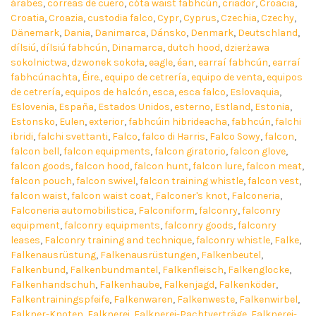
árabes
,
correas de cuero
,
cóta waist fabhcún
,
criador
,
Croacia
,
Croatia
,
Croazia
,
custodia falco
,
Cypr
,
Cyprus
,
Czechia
,
Czechy
,
Dänemark
,
Dania
,
Danimarca
,
Dánsko
,
Denmark
,
Deutschland
,
dílsiú
,
dílsiú fabhcún
,
Dinamarca
,
dutch hood
,
dzierżawa
sokolnictwa
,
dzwonek sokoła
,
eagle
,
éan
,
earraí fabhcún
,
earraí
fabhcúnachta
,
Éire.
,
equipo de cetrería
,
equipo de venta
,
equipos
de cetrería
,
equipos de halcón
,
esca
,
esca falco
,
Eslovaquia
,
Eslovenia
,
España
,
Estados Unidos
,
esterno
,
Estland
,
Estonia
,
Estonsko
,
Eulen
,
exterior
,
fabhcúin hibrideacha
,
fabhcún
,
falchi
ibridi
,
falchi svettanti
,
Falco
,
falco di Harris
,
Falco Sowy
,
falcon
,
falcon bell
,
falcon equipments
,
falcon giratorio
,
falcon glove
,
falcon goods
,
falcon hood
,
falcon hunt
,
falcon lure
,
falcon meat
,
falcon pouch
,
falcon swivel
,
falcon training whistle
,
falcon vest
,
falcon waist
,
falcon waist coat
,
Falconer's knot
,
Falconeria
,
Falconeria automobilistica
,
Falconiform
,
falconry
,
falconry
equipment
,
falconry equipments
,
falconry goods
,
falconry
leases
,
Falconry training and technique
,
falconry whistle
,
Falke
,
Falkenausrüstung
,
Falkenausrüstungen
,
Falkenbeutel
,
Falkenbund
,
Falkenbundmantel
,
Falkenfleisch
,
Falkenglocke
,
Falkenhandschuh
,
Falkenhaube
,
Falkenjagd
,
Falkenköder
,
Falkentrainingspfeife
,
Falkenwaren
,
Falkenweste
,
Falkenwirbel
,
Falkner-Knoten
,
Falknerei
,
Falknerei-Pachtverträge
,
Falknerei-