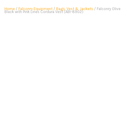
Home
/
Falconry Equipment
/
Bags, Vest & Jackets
/ Falconry Olive
Black with Pink Lines Cordura Vest (ABI-8902)