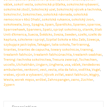
váček
,
sokolí vesta
,
sokolnická píšťalka
,
sokolnické vybavení
,
sokolnické zboží
,
Sokolnický uzel
,
Sokolnický výcvik a technika
,
Sokolnictví
,
Sokolnictwo
,
sokolská návnada
,
sokolská
nemocnice v Abú Dhabí
,
sokolská rukavice
,
sokolský zvon
,
sokołowate
,
Sovy
,
Spagna
,
Spain
,
Španělsko
,
Spanien
,
sparrow
,
Sparrowhawk
,
Sparviero
,
Spatz
,
sprzęt sokolniczy
,
staniki
,
Stati
Uniti d'America
,
Suecia
,
Švédsko
,
Svezia
,
Sweden
,
szelki
,
szelki do
kaptura
,
szkolenie i sprzęt
,
Szpital Sokoła w Abu Zabi
,
Szwecja
,
szybujące jastrzębie
,
Takagari
,
talia sokoła
,
Tiertraining
,
tirantes
,
tirantes de capucha
,
towary sokolnicze
,
training
,
trealamh fabhcún
,
trealamh fabhcúnachta
,
trealamh seabhac
,
Trening i technika sokolnictwa
,
Tresura zwierząt
,
Tschechien
,
uccello
,
Ulchabháin
,
Ungarn
,
Ungheria
,
usa
,
váček
,
Vendedores
ambulantes
,
venkovní
,
vest
,
vesta
,
vita da falco
,
vodítka
,
Vogel
,
vrabec
,
výcvik a vybavení
,
Výcvik zvířat
,
waist fabhcún
,
Węgry
,
Weste
,
worek mięso
,
wróbel
,
Zahnspangen
,
zaino
,
Züchter
,
Zypern