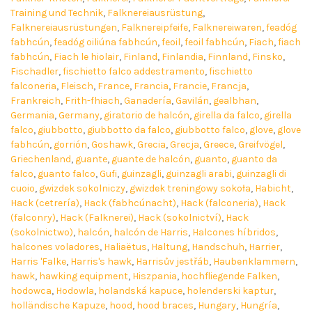
Training und Technik
,
Falknereiausrüstung
,
Falknereiausrüstungen
,
Falknereipfeife
,
Falknereiwaren
,
feadóg
fabhcún
,
feadóg oiliúna fabhcún
,
feoil
,
feoil fabhcún
,
Fiach
,
fiach
fabhcún
,
Fiach le hiolair
,
Finland
,
Finlandia
,
Finnland
,
Finsko
,
Fischadler
,
fischietto falco addestramento
,
fischietto
falconeria
,
Fleisch
,
France
,
Francia
,
Francie
,
Francja
,
Frankreich
,
Frith-fhiach
,
Ganadería
,
Gavilán
,
gealbhan
,
Germania
,
Germany
,
giratorio de halcón
,
girella da falco
,
girella
falco
,
giubbotto
,
giubbotto da falco
,
giubbotto falco
,
glove
,
glove
fabhcún
,
gorrión
,
Goshawk
,
Grecia
,
Grecja
,
Greece
,
Greifvögel
,
Griechenland
,
guante
,
guante de halcón
,
guanto
,
guanto da
falco
,
guanto falco
,
Gufi
,
guinzagli
,
guinzagli arabi
,
guinzagli di
cuoio
,
gwizdek sokolniczy
,
gwizdek treningowy sokoła
,
Habicht
,
Hack (cetrería)
,
Hack (fabhcúnacht)
,
Hack (falconeria)
,
Hack
(falconry)
,
Hack (Falknerei)
,
Hack (sokolnictví)
,
Hack
(sokolnictwo)
,
halcón
,
halcón de Harris
,
Halcones híbridos
,
halcones voladores
,
Haliaëtus
,
Haltung
,
Handschuh
,
Harrier
,
Harris 'Falke
,
Harris's hawk
,
Harrisův jestřáb
,
Haubenklammern
,
hawk
,
hawking equipment
,
Hiszpania
,
hochfliegende Falken
,
hodowca
,
Hodowla
,
holandská kapuce
,
holenderski kaptur
,
holländische Kapuze
,
hood
,
hood braces
,
Hungary
,
Hungría
,