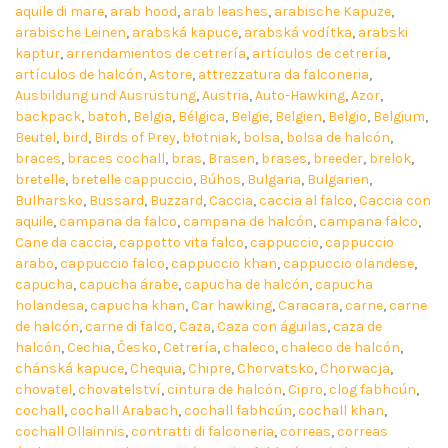
aquile di mare
,
arab hood
,
arab leashes
,
arabische Kapuze
,
arabische Leinen
,
arabská kapuce
,
arabská vodítka
,
arabski
kaptur
,
arrendamientos de cetrería
,
artículos de cetrería
,
artículos de halcón
,
Astore
,
attrezzatura da falconeria
,
Ausbildung und Ausrüstung
,
Austria
,
Auto-Hawking
,
Azor
,
backpack
,
batoh
,
Belgia
,
Bélgica
,
Belgie
,
Belgien
,
Belgio
,
Belgium
,
Beutel
,
bird
,
Birds of Prey
,
błotniak
,
bolsa
,
bolsa de halcón
,
braces
,
braces cochall
,
bras
,
Brasen
,
brases
,
breeder
,
brelok
,
bretelle
,
bretelle cappuccio
,
Búhos
,
Bulgaria
,
Bulgarien
,
Bulharsko
,
Bussard
,
Buzzard
,
Caccia
,
caccia al falco
,
Caccia con
aquile
,
campana da falco
,
campana de halcón
,
campana falco
,
Cane da caccia
,
cappotto vita falco
,
cappuccio
,
cappuccio
arabo
,
cappuccio falco
,
cappuccio khan
,
cappuccio olandese
,
capucha
,
capucha árabe
,
capucha de halcón
,
capucha
holandesa
,
capucha khan
,
Car hawking
,
Caracara
,
carne
,
carne
de halcón
,
carne di falco
,
Caza
,
Caza con águilas
,
caza de
halcón
,
Cechia
,
Česko
,
Cetrería
,
chaleco
,
chaleco de halcón
,
chánská kapuce
,
Chequia
,
Chipre
,
Chorvatsko
,
Chorwacja
,
chovatel
,
chovatelství
,
cintura de halcón
,
Cipro
,
clog fabhcún
,
cochall
,
cochall Arabach
,
cochall fabhcún
,
cochall khan
,
cochall Ollainnis
,
contratti di falconeria
,
correas
,
correas